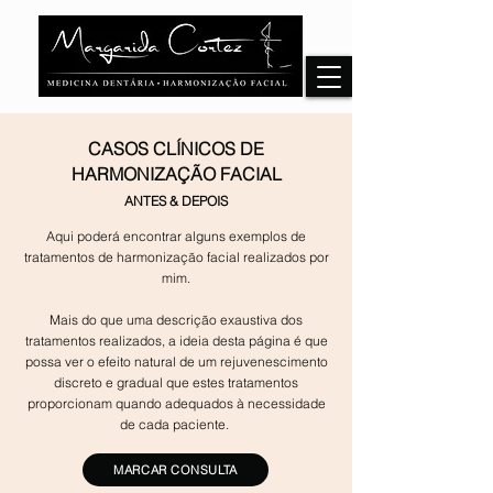
CASOS CLÍNICOS DE
HARMONIZAÇÃO FACIAL
ANTES
& DEPOIS
Aqui poderá encontrar alguns exemplos de
tratamentos de harmonização facial realizados por
mim.
Mais do que uma descrição exaustiva dos
tratamentos realizados, a ideia desta página é que
possa ver o efeito natural de um rejuvenescimento
discreto e gradual que estes tratamentos
proporcionam quando adequados à necessidade
de cada paciente.
MARCAR CONSULTA